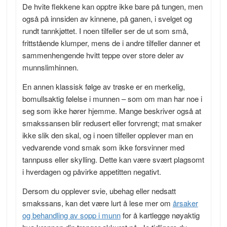
De hvite flekkene kan opptre ikke bare på tungen, men
også på innsiden av kinnene, på ganen, i svelget og
rundt tannkjøttet. I noen tilfeller ser de ut som små,
frittstående klumper, mens de i andre tilfeller danner et
sammenhengende hvitt teppe over store deler av
munnslimhinnen.
En annen klassisk følge av trøske er en merkelig,
bomullsaktig følelse i munnen – som om man har noe i
seg som ikke hører hjemme. Mange beskriver også at
smakssansen blir redusert eller forvrengt; mat smaker
ikke slik den skal, og i noen tilfeller opplever man en
vedvarende vond smak som ikke forsvinner med
tannpuss eller skylling. Dette kan være svært plagsomt
i hverdagen og påvirke appetitten negativt.
Dersom du opplever svie, ubehag eller nedsatt
smakssans, kan det være lurt å lese mer om
årsaker
og behandling av sopp i munn
for å kartlegge nøyaktig