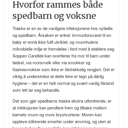
Hvorfor rammes både
spedbarn og voksne
Trøske er en av de vanligste infeksjonene hos nyfødte
og spedbarn. Årsaken er enkel: immunforsvaret til en
baby er ennå ikke fullt utviklet, og munnhulens
mikrobielle miljø er fremdeles i ferd med å etablere seg.
Soppen
Candida
kan overføres fra mor til barn under
fødsel, via morsmelk eller via smokker og
flaskesmokker som ikke er tilstrekkelig rengjort. Det er
viktig å understreke at dette ikke er tegn på dårlig
hygiene – det er en helt normal og svært vanlig tilstand
som lett lar seg behandle.
Det som gjør spedbarns trøske ekstra utfordrende, er
at infeksjonen kan pendlere frem og tilbake mellom
barnets munn og mors brystvortene. Moren kan
oppleve stikkende smerter under amming, og uten at