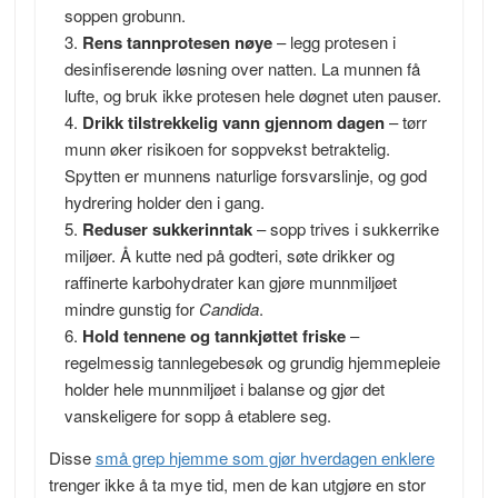
soppen grobunn.
Rens tannprotesen nøye
– legg protesen i
desinfiserende løsning over natten. La munnen få
lufte, og bruk ikke protesen hele døgnet uten pauser.
Drikk tilstrekkelig vann gjennom dagen
– tørr
munn øker risikoen for soppvekst betraktelig.
Spytten er munnens naturlige forsvarslinje, og god
hydrering holder den i gang.
Reduser sukkerinntak
– sopp trives i sukkerrike
miljøer. Å kutte ned på godteri, søte drikker og
raffinerte karbohydrater kan gjøre munnmiljøet
mindre gunstig for
Candida
.
Hold tennene og tannkjøttet friske
–
regelmessig tannlegebesøk og grundig hjemmepleie
holder hele munnmiljøet i balanse og gjør det
vanskeligere for sopp å etablere seg.
Disse
små grep hjemme som gjør hverdagen enklere
trenger ikke å ta mye tid, men de kan utgjøre en stor