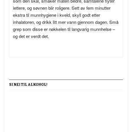
som den skal, smaker maten bedre, samtalene flyter
lettere, og søvnen blir roligere. Sett av fem minutter
ekstra til munnhygiene i kveld, skyll godt etter
inhalatoren, og drikk litt mer vann gjennom dagen. Små
grep som disse er nøkkelen til langvarig munnhelse –
og det er verdt det.
SI NEI TIL ALKOHOL!