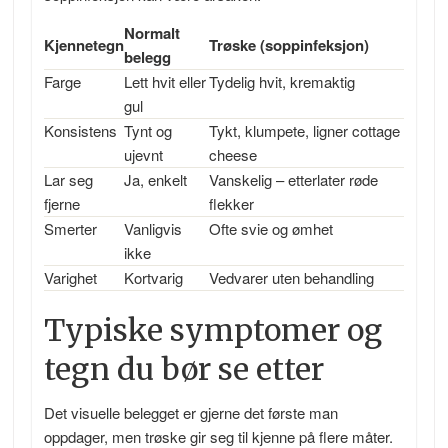
Normalt
Kjennetegn
Trøske (soppinfeksjon)
belegg
Farge
Lett hvit eller
Tydelig hvit, kremaktig
gul
Konsistens
Tynt og
Tykt, klumpete, ligner cottage
ujevnt
cheese
Lar seg
Ja, enkelt
Vanskelig – etterlater røde
fjerne
flekker
Smerter
Vanligvis
Ofte svie og ømhet
ikke
Varighet
Kortvarig
Vedvarer uten behandling
Typiske symptomer og
tegn du bør se etter
Det visuelle belegget er gjerne det første man
oppdager, men trøske gir seg til kjenne på flere måter.