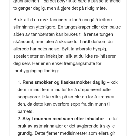
grunnsteinen – og det betyr ikke bare å pusse tennene
to ganger daglig, men å gjøre det på riktig måte.
Bruk alltid en myk tannbørste for å unngå å irritere
slimhinnen ytterligere. En tungeskraper eller den bakre
siden av tannbørsten kan brukes til å rense tungen
skånsomt, men uten å skrape for hardt dersom du
allerede har betennelse. Bytt tannbørste hyppig,
spesielt etter en infeksjon, slik at du ikke re-infiserer
deg selv. Her er en enkel fremgangsmåte for
forebygging og lindring:
Rens smokker og flaskesmokker daglig
– kok
dem i minst fem minutter for å drepe eventuelle
soppsporer. Ikke slikk på smokken for å «rense»
den, da dette kan overføre sopp fra din munn til
barnets.
Skyll munnen med vann etter inhalator
– etter
bruk av astmainhalator er det avgjørende å skylle
grundig. Dette fjerner medisinrester som ellers gir