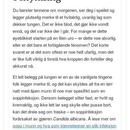
Du børster tennene om morgenen, ser deg i speilet og
legger plutselig merke til et hvitaktig, uvanlig lag som
dekker tungen. Det er ikke blod, det gjør ikke vondt
ennå, og det var ikke der i går. For mange er dette
øyeblikket starten på en liten uro – er dette noe alvorlig,
eller er det bare et forbigående fenomen? Det korte
svaret er at det som oftest er noe helt ufarlig, men det
er like fullt viktig å forstå hva kroppen din forteller deg
akkurat nå.
Et lett belegg på tungen er en av de vanligste tingene
folk legger merke til, og det kan skyldes alt fra en tørr
natt med åpen munn til noe mer spesifikt som en
soppinfeksjon. Dersom belegget sitter fast, er hvitt og
kremaktig, og ikke lett lar seg skylle eller pusse bort,
kan det dreie seg om trøske – en soppinfeksjon
forårsaket av gjæren
Candida albicans
. Å lese mer om
sopp i munn og hva som kjennetegner en slik infeksjon