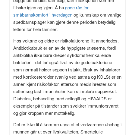
begge behandles samtidig, kan infeksjonen komme
tilbake igjen og igjen. Å ha
gode råd for
småbarnskomfort i hverdagen
og kunnskap om vanlige
spedbarnsplager kan gjøre denne perioden betydelig
lettere for hele familien.
Hos voksne og eldre er risikofaktorene litt annerledes.
Antibiotikabruk er en av de hyppigste utløserne, fordi
antibiotika ikke bare dreper sykdomsfremkallende
bakterier – det tar også livet av de gode bakteriene
som normalt holder soppen i sjakk. Bruk av inhalatorer
med kortikosteroider (vanlig ved astma og KOLS) er en
annen kjent risikofaktor, ettersom medisinrester som
setter seg fast i munnhulen kan stimulere soppvekst.
Diabetes, behandling med cellegift og HIV/AIDS er
eksempler på tilstander som svekker immunforsvaret
og gjør kroppen mer mottakelig.
Det er ikke til å komme unna at et vedvarende ubehag i
munnen går ut over livskvaliteten. Smertefulle