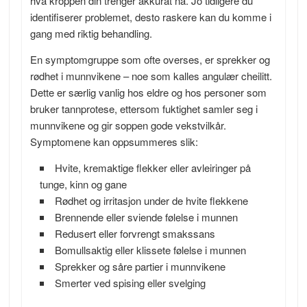
hva kroppen din trenger akkurat nå. Jo tidligere du
identifiserer problemet, desto raskere kan du komme i
gang med riktig behandling.
En symptomgruppe som ofte overses, er sprekker og
rødhet i munnvikene – noe som kalles angulær cheilitt.
Dette er særlig vanlig hos eldre og hos personer som
bruker tannprotese, ettersom fuktighet samler seg i
munnvikene og gir soppen gode vekstvilkår.
Symptomene kan oppsummeres slik:
Hvite, kremaktige flekker eller avleiringer på
tunge, kinn og gane
Rødhet og irritasjon under de hvite flekkene
Brennende eller sviende følelse i munnen
Redusert eller forvrengt smakssans
Bomullsaktig eller klissete følelse i munnen
Sprekker og såre partier i munnvikene
Smerter ved spising eller svelging