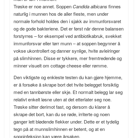
Trøske er noe annet. Soppen
Candida albicans
finnes
naturlig i munnen hos de aller fleste, men under
normale forhold holdes den i sjakk av immunforsvaret
og de gode bakteriene. Det er først når denne balansen
forstyrres – for eksempel ved antibiotikabruk, svekket
immunforsvar eller tørr munn – at soppen begynner å
vokse ukontrollert og danner synlige, hvite avleiringer
på slimhinnen. Disse er tykkere, mer fremtredende og
minner visuelt om cottage cheese eller rømme.
Den viktigste og enkleste testen du kan gjøre hjemme,
er å forsøke å skrape bort det hvite belegget forsiktig
med en tannbørste eller skje. Et normalt belegg lar seg
relativt enkelt løsne uten at det etterlater seg noe.
Trøske sitter derimot fast, og dersom du klarer å
skrape det bort, kan du se røde, irriterte og noen
ganger lett blødende flekker under. Dette er et tydelig
tegn på at munnslimhinnen er betent, og at en
soppinfeksjon kan være årsaken.