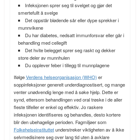
Infeksjonen sprer seg til svelget og gjør det
smertefullt å svelge
Det oppstår blødende sår eller dype sprekker i
munnvikene
Du har diabetes, nedsatt immunforsvar eller går i
behandling med cellegift
Det hvite belegget sprer seg raskt og dekker
store deler av munnhulen
Du opplever feber i tillegg til munnplagene
Ifølge
Verdens helseorganisasjon (WHO)
er
soppinfeksjoner generelt underdiagnostisert, og mange
venter unødvendig lenge med å søke hjelp. Dette er
synd, ettersom behandlingen ved oral trøske i de aller
fleste tilfeller er enkel og effektiv. Jo raskere
infeksjonen identifiseres og behandles, desto kortere
blir den ubehagelige perioden. Fagmiljøer som
Folkehelseinstituttet
understreker viktigheten av å ikke
selvmedisinere seg over lang tid uten å avklare